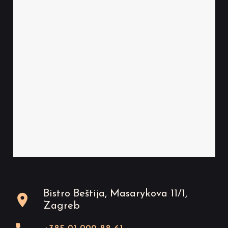
Bistro Beštija, Masarykova 11/1,
location_on
Zagreb