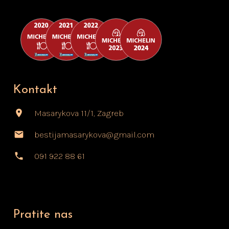
Kontakt
location_on
Masarykova 11/1, Zagreb
mail
bestijamasarykova@gmail.com
phone
091 922 88 61
Pratite nas