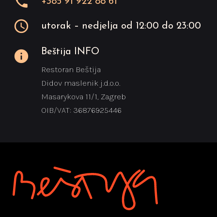
phone
+385 91 922 88 61
access_time
utorak – nedjelja od 12:00 do 23:00
Beštija INFO
info
Restoran Beštija
Didov maslenik j.d.o.o.
Masarykova 11/1, Zagreb
OIB/VAT: 36876925446