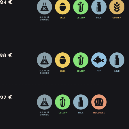
24 €
28 €
27 €