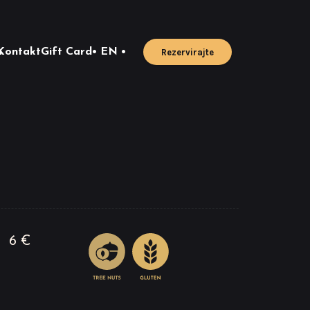
u
Kontakt
Gift Card
• EN •
Rezervirajte
6 €