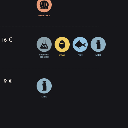
16 €
9 €