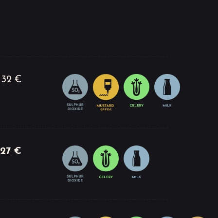
32 €
27 €