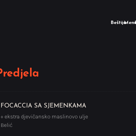
Beštija
Men
Predjela
FOCACCIA SA SJEMENKAMA
+ ekstra djevičansko maslinovo ulje
Belić