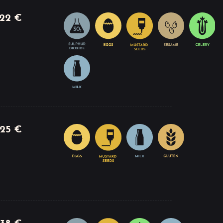
22 €
25 €