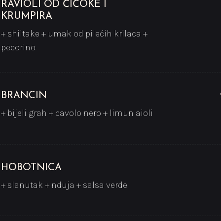
RAVIOLI OD ČIČOKE I
KRUMPIRA
+ shiitake + umak od pilećih krilaca +
pecorino
BRANCIN
+ bijeli grah + cavolo nero + limun aioli
HOBOTNICA
+ slanutak + nduja + salsa verde