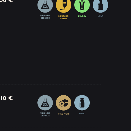
38 €
10 €