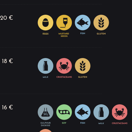
20 €
18 €
16 €