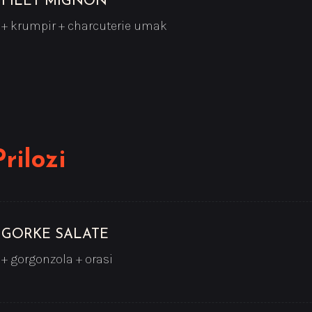
FILET MIGNON
+ krumpir + charcuterie umak
Prilozi
GORKE SALATE
+ gorgonzola + orasi