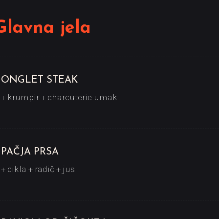
Glavna jela
ONGLET STEAK
+ krumpir + charcuterie umak
PAČJA PRSA
+ cikla + radič + jus